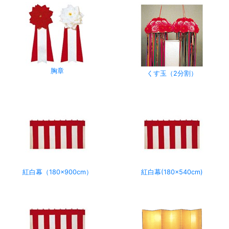
胸章
くす玉（2分割）
紅白幕（180×900cm）
紅白幕(180×540cm)