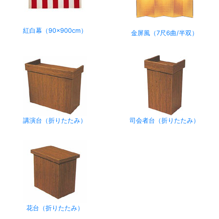
紅白幕（90×900cm）
金屏風（7尺6曲/半双）
講演台（折りたたみ）
司会者台（折りたたみ）
花台（折りたたみ）