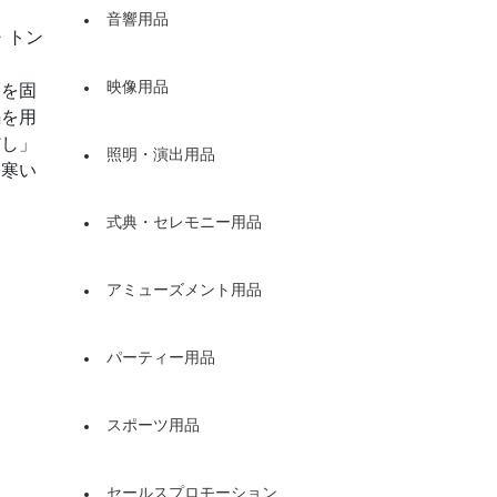
音響用品
・トン
映像用品
麺を固
鍋を用
だし」
照明・演出用品
。寒い
式典・セレモニー用品
アミューズメント用品
パーティー用品
スポーツ用品
セールスプロモーション